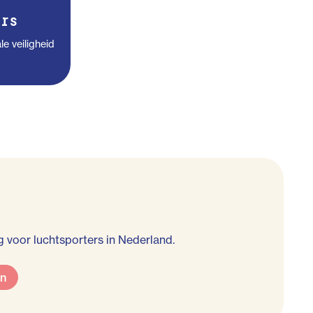
rs
le veiligheid
 voor luchtsporters in Nederland.
en