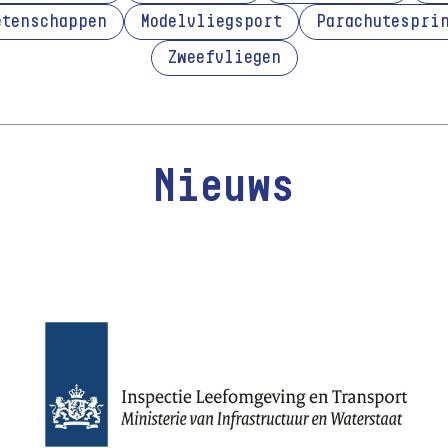
etenschappen
Modelvliegsport
Parachutespri
Zweefvliegen
Nieuws