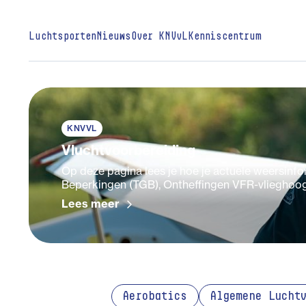
Luchtsporten
Nieuws
Over KNVvL
Kenniscentrum
KNVVL
Vluchtvoorbereiding
Op deze pagina lees je hoe je actuele weersinfor
Beperkingen (TGB), Ontheffingen VFR-vlieghoog
Lees meer
Aerobatics
Algemene Lucht