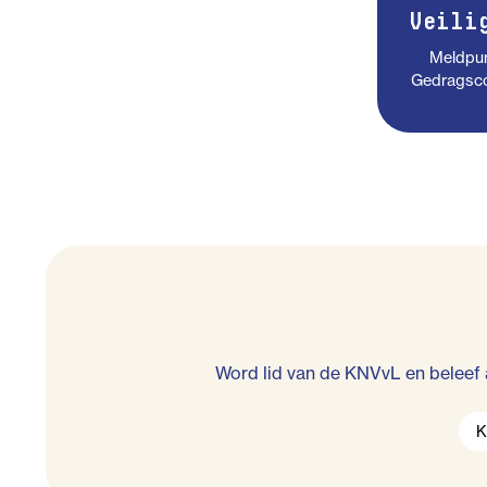
Veili
Meldpunt
Gedragsco
Word lid van de KNVvL en beleef 