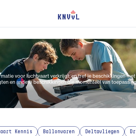
matie voor luchtvaart verkrijgt, en tref je beschikkingen met
ten en andere beschikkingen die momenteel van toepassing 
vaart Kennis
Ballonvaren
Deltavliegen
Dr