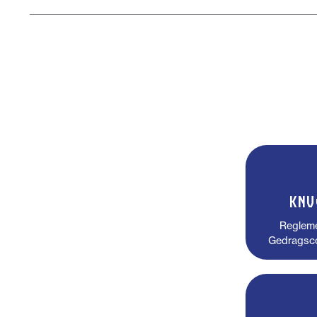
KNV
Regleme
Gedragsco