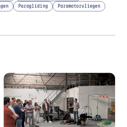
ngen
Paragliding
Paramotorvliegen