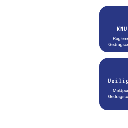
KNV
Regleme
Gedragsco
Veili
Meldpunt
Gedragsco