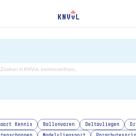
vaart Kennis
Ballonvaren
Deltavliegen
Dr
etenschappen
Modelvliegsport
Parachutespri