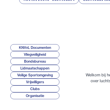
KNVvL Documenten
Vliegveiligheid
Bondsbureau
Lidmaatschappen
Welkom bij he
Veilige Sportomgeving
over lucht
Vrijwilligers
Clubs
Organisatie