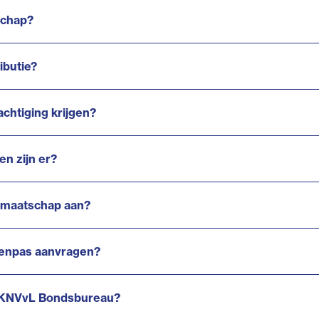
schap?
ibutie?
chtiging krijgen?
n zijn er?
idmaatschap aan?
edenpas aanvragen?
t KNVvL Bondsbureau?