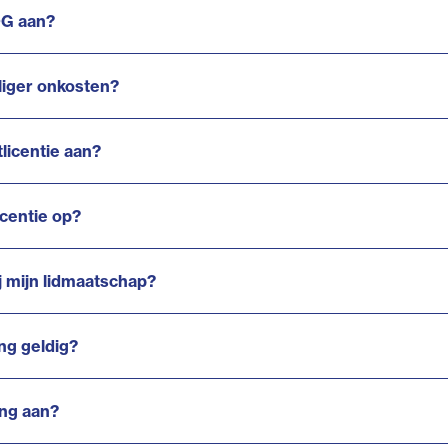
OG aan?
lliger onkosten?
licentie aan?
icentie op?
ij mijn lidmaatschap?
ng geldig?
ing aan?