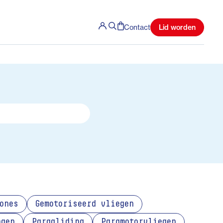
Lid worden
Contact
ones
Gemotoriseerd vliegen
ngen
Paragliding
Paramotorvliegen