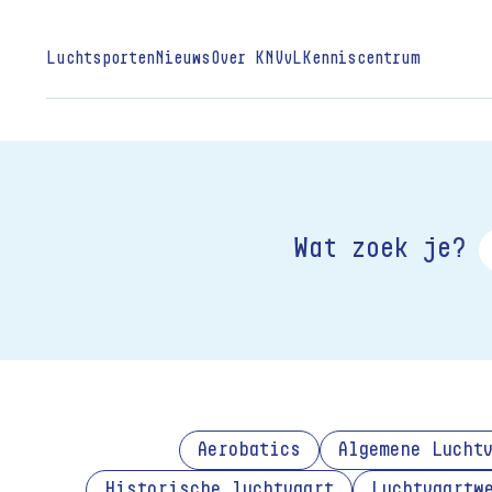
Luchtsporten
Nieuws
Over KNVvL
Kenniscentrum
Wat zoek je?
Aerobatics
Algemene Lucht
Historische luchtvaart
Luchtvaartw