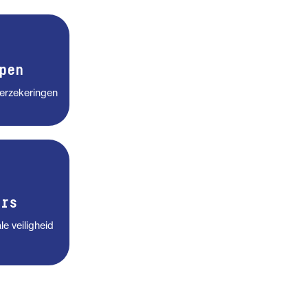
pen
verzekeringen
rs
le veiligheid