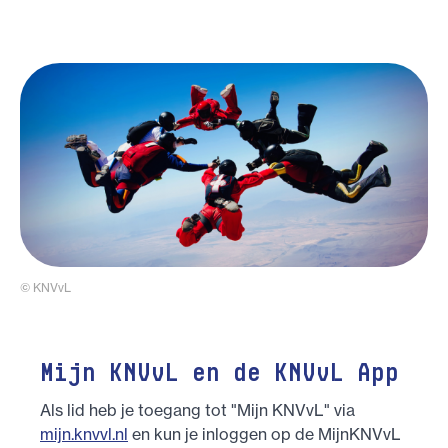
© KNVvL
Mijn KNVvL en de KNVvL App
Als lid heb je toegang tot "Mijn KNVvL" via
mijn.knvvl.nl
en kun je inloggen op de MijnKNVvL